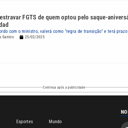
estravar FGTS de quem optou pelo saque-aniversá
dad
ordo com o ministro, valerá como "regra de transição" e terá prazo
s Santos
25/02/2025
Continua após a publicidade
NO
o
Esportes
Mundo