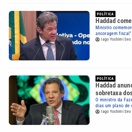
POLÍTICA
Haddad comem
Ministro comemoro
ancoragem fiscal"
Iago Yoshimi Seo
POLÍTICA
Haddad anunci
sobretaxa do
O ministro da Faz
dias um plano de c
Iago Yoshimi Seo