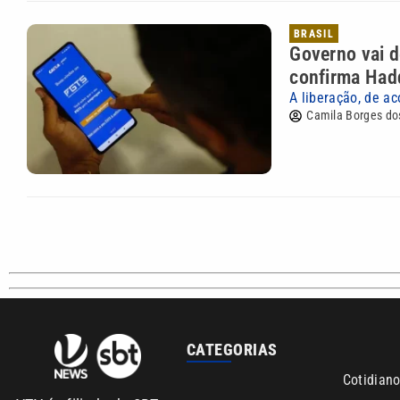
BRASIL
Governo vai d
confirma Had
A liberação, de ac
Camila Borges do
CATEGORIAS
Cotidian