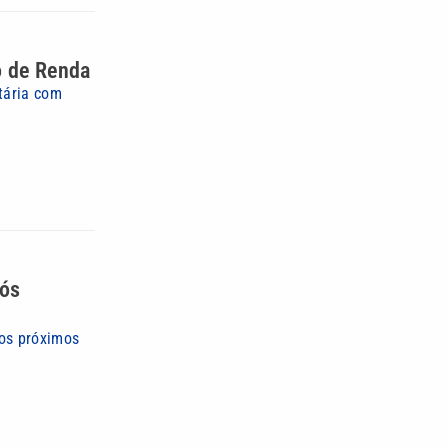
o de Renda
tária com
pós
nos próximos