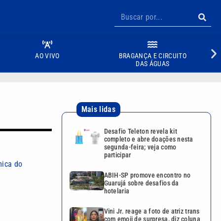
AO VIVO
BRAGANÇA E CIRCUITO
DAS ÁGUAS
Mais lidas
Desafio Teleton revela kit
completo e abre doações nesta
segunda-feira; veja como
participar
mica do
ABIH-SP promove encontro no
Guarujá sobre desafios da
hotelaria
Vini Jr. reage a foto de atriz trans
com emoji de surpresa, diz coluna