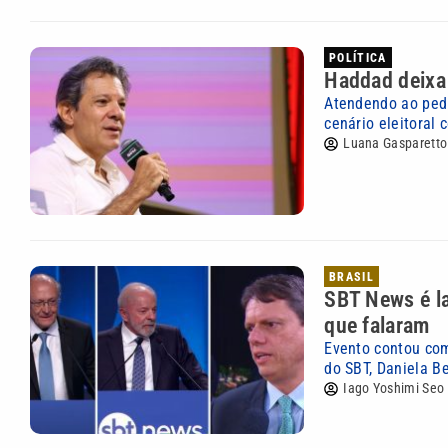
POLÍTICA
Haddad deixa 
Atendendo ao pedi
cenário eleitoral 
Luana Gasparetto
BRASIL
SBT News é la
que falaram
Evento contou com
do SBT, Daniela Be
Iago Yoshimi Seo