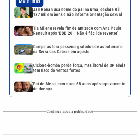
Pai de Messi morre aos 68 anos após agravamento
de doença
Continua após a publicidade
CATEGORIAS
NOS SIGA NAS
REDES
Cotidiano
Esportes
Mundo
Polícia
VTV é afiliada do
SBT na Região
Metropolitana de
Política
Variedades
Campinas e
Baixada Santista.