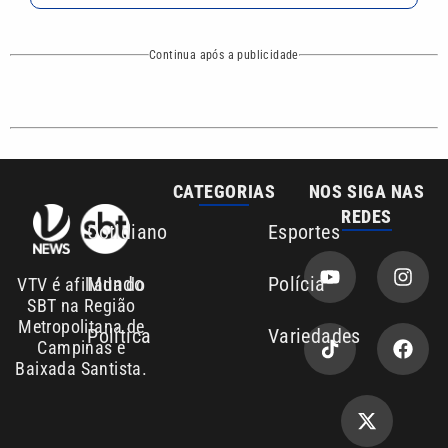
Continua após a publicidade
CATEGORIAS
NOS SIGA NAS
REDES
Cotidiano
Esportes
Mundo
Polícia
VTV é afiliada do
SBT na Região
Metropolitana de
Política
Variedades
Campinas e
Baixada Santista.
Sobre nós
Anuncie agora com a emissora VTV SBT