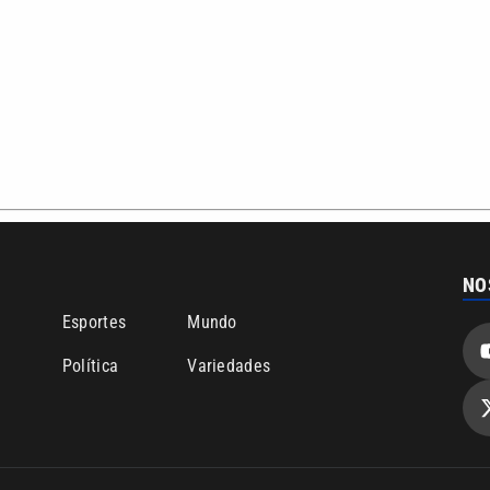
NO
o
Esportes
Mundo
Política
Variedades
bertura que a VTV SBT acompanha:
Entre em contato com a VTV News
ão PRM Ltda – CNPJ: 01.773.119.0001-60
Política de privacidade