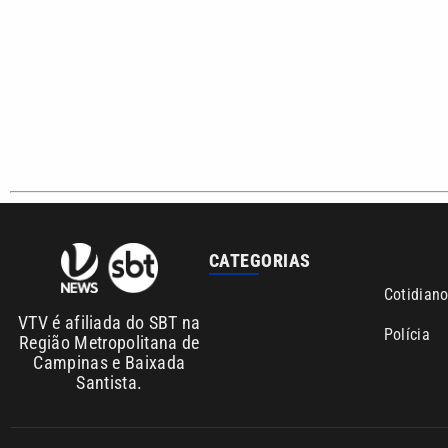
CATEGORIAS
Cotidian
VTV é afiliada do SBT na
Polícia
Região Metropolitana de
Campinas e Baixada
Santista.
Sobre nós
Anuncie agora com a emissora VTV SBT
Área de co
Copyright © 2026. Todos os direitos reservados | Empresa de Comunicaç