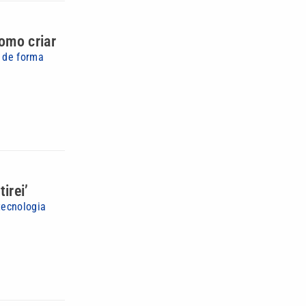
omo criar
e de forma
irei’
tecnologia