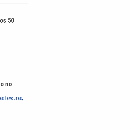
dos 50
ão no
as lavouras,