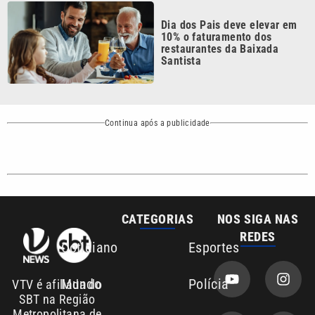
10% o faturamento dos
restaurantes da Baixada
Santista
Continua após a publicidade
CATEGORIAS
NOS SIGA NAS
REDES
Cotidiano
Esportes
Mundo
Polícia
VTV é afiliada do
SBT na Região
Metropolitana de
Política
Variedades
Campinas e
Baixada Santista.