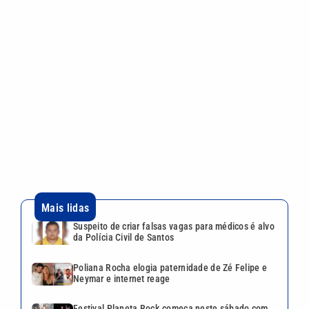
Mais lidas
Suspeito de criar falsas vagas para médicos é alvo
da Polícia Civil de Santos
Poliana Rocha elogia paternidade de Zé Felipe e
Neymar e internet reage
Festival Planeta Rock começa neste sábado com
CPM 22 e Supla em Hortolândia
Inspetor de escola municipal é suspeito de
estuprar duas crianças de 5 anos em Itanhaém
Agosto Lilás: Bragança promove ações contra a
violência à mulher nesta sexta (7)
VEJA TAMBÉM