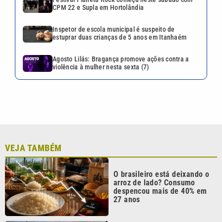
O brasileiro está deixando o
arroz de lado? Consumo
despencou mais de 40% em
27 anos
Juros caem novamente:
Copom reduz Selic para 14%
ao ano
Novos impostos da Reforma
Tributária começam a
aparecer nas notas fiscais
Mercado reduz projeção de