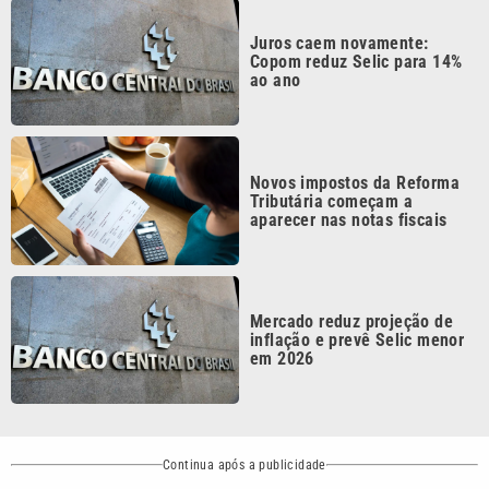
inflação e prevê Selic menor
em 2026
Continua após a publicidade
CATEGORIAS
NOS SIGA NAS
REDES
Cotidiano
Esportes
Mundo
Polícia
VTV é afiliada do
SBT na Região
Metropolitana de
Política
Variedades
Campinas e
Baixada Santista.