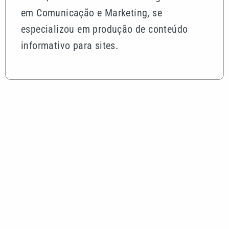
em Comunicação e Marketing, se
especializou em produção de conteúdo
informativo para sites.
Mais lidas
Alex Escobar é operado para retirar tumor no timo
e passa bem
Corinthians vence Internacional, mas acaba
eliminado da Copa do Brasil
Quina 7085 tem prêmio de R$ 10,5 milhões nesta
quinta; veja o resultado