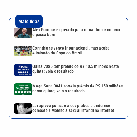
Mega-Sena 3041 sorteia prêmio de R$ 150 milhões
nesta quinta; veja o resultado
Lei aprova punição a deepfakes e endurece
combate à violência sexual infantil na internet
VEJA TAMBÉM
O brasileiro está deixando o
arroz de lado? Consumo
despencou mais de 40% em
27 anos
Juros caem novamente:
Copom reduz Selic para 14%
ao ano