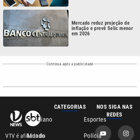
REDES
Cotidiano
Esportes
Mundo
Polícia
VTV é afiliada do
SBT na Região
Metropolitana de
Política
Variedades
Campinas e
Baixada Santista.
Sobre nós
Anuncie agora com a emissora VTV SBT
Área de cobertura que a VTV SBT acompanha:
Entre em contato com a VTV News
Copyright © 2026. Todos os direitos