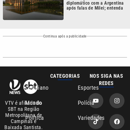
Continua após a publicidade
CATEGORIAS
NOS SIGA NAS
REDES
Cotidiano
Esportes
Mundo
Polícia
VTV é afiliada do
SBT na Região
Metropolitana de
Política
Variedades
Campinas e
Baixada Santista.