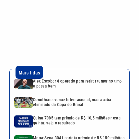
Alex Escobar é operado para retirar tumor no timo
e passa bem
Corinthians vence Internacional, mas acaba
eliminado da Copa do Brasil
Quina 7085 tem prêmio de R$ 10,5 milhões nesta
quinta; veja o resultado
Mega-Sena 3041 sorteia prêmio de R$ 150 milhões
nesta quinta; veja o resultado
Lei aprova punição a deepfakes e endurece
combate à violência sexual infantil na internet
Continua após a publicidade
CATEGORIAS
NOS SIGA NAS