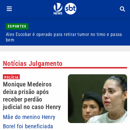
ESPORTES
Alex Escobar é operado para retirar tumor no timo e passa
C
bem
C
Notícias Julgamento
POLÍCIA
Monique Medeiros
deixa prisão após
receber perdão
judicial no caso Henry
Mãe do menino Henry
Borel foi beneficiada