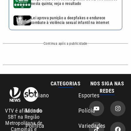
REDES
Cotidiano
Esportes
Mundo
Polícia
VTV é afiliada do
SBT na Região
Metropolitana de
Política
Variedades
Campinas e
Baixada Santista.
Sobre nós
Anuncie agora com a emissora VTV SBT
Área de cobertura que a VTV SBT acompanha:
Entre em contato com a VTV News
Copyright © 2026. Todos os direitos
Política de privacidade